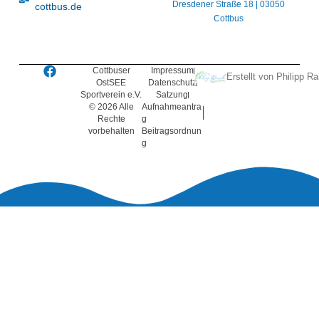
Dresdener Straße 18 | 03050
cottbus.de
Cottbus
Cottbuser
Impressum
Erstellt von Philipp 
OstSEE
Datenschutz
Sportverein e.V.
Satzung
© 2026 Alle
Aufnahmeantra
Rechte
G
vorbehalten
Beitragsordnun
G